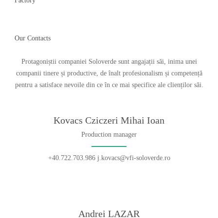
Factory
Our Contacts
Protagoniștii companiei Soloverde sunt angajații săi, inima unei
companii tinere și productive, de înalt profesionalism și competență
pentru a satisface nevoile din ce în ce mai specifice ale clienților săi.
Kovacs Cziczeri Mihai Ioan
Production manager
+40.722.703.986 j.kovacs@vfi-soloverde.ro
Andrei LAZAR