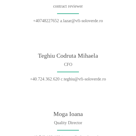
contract reviewer
+40748227652 a.lazar@vfi-soloverde.ro
Teghiu Codruta Mihaela
CFO
+40.724.362.620 c.teghiu@vfi-soloverde.ro
Moga Ioana
Quality Director