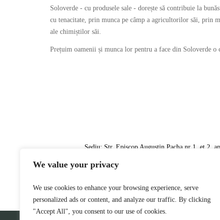
Soloverde - cu produsele sale - dorește să contribuie la bunăs
cu tenacitate, prin munca pe câmp a agricultorilor săi, prin 
ale chimiștilor săi.
Prețuim oamenii și munca lor pentru a face din Soloverde o c
Sediu: Str. Episcop Augustin Pacha nr 1, et.2, a
Fabrica: 307283 Stamora Germana, com. MORA
We value your privacy
tel: 0040 356 110 15
We use cookies to enhance your browsing experience, serve
personalized ads or content, and analyze our traffic. By clicking
"Accept All", you consent to our use of cookies.