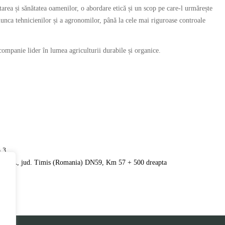
tarea și sănătatea oamenilor, o abordare etică și un scop pe care-l urmărește
munca tehnicienilor și a agronomilor, până la cele mai riguroase controale
ompanie lider în lumea agriculturii durabile și organice.
p.3
VITA, jud. Timis (Romania) DN59, Km 57 + 500 dreapta