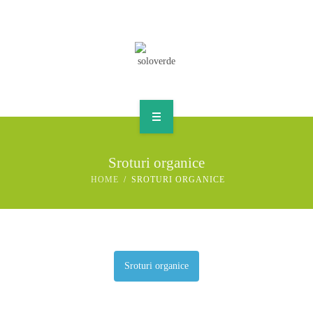
CALITATEA
PRODUSE
CONTACTE
ACASA
Sroturi organice
COMPANIA
HOME
SROTURI ORGANICE
CALITATEA
PRODUSE
Sroturi organice
CONTACTE