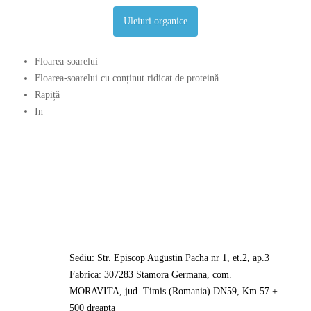
Uleiuri organice
Floarea-soarelui
Floarea-soarelui cu conținut ridicat de proteină
Rapiță
In
Sediu: Str. Episcop Augustin Pacha nr 1, et.2, ap.3
Fabrica: 307283 Stamora Germana, com.
MORAVITA, jud. Timis (Romania) DN59, Km 57 +
500 dreapta